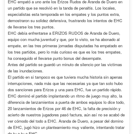
EHC empató a uno ante los Erizos Rudos de Aranda de Duero en
un partido que se resolvió en la tanda de penaltis. Los locales,
especialistas esta temporada en los empates y los puntos extra,
demostraron su solidez defensiva, frustrando los intentos de EHC
de llevarse los tres puntos.
EHC debía enfrentarse a ERIZOS RUDOS de Aranda de Duero,
equipo con mucha juventud y que, por lo visto, se ha abonado al
empate, en las tres primeras jornadas disputadas ha empatado en
los tres partidos, pero lo más curioso es que es los tres empates,
ha conseguido el llevarse punto bonus del desempate.
Antes del partido se guardó un minuto de silencio por las victimas
de las inundaciones.
El partido en si tampoco es que tuviera mucha historia sin apenas
interrupciones, nada más que las necesarias ya que tan solo hubo
dos sanciones para Erizos y una para EHC, fue un partido rápido.
EHC dominó el partido implantando un ritmo de juego muy alto, la
diferencia de lanzamientos a puerta de ambos equipos lo dice todo,
20 lanzamientos de Erizos por 46 de EHC, la falta de precisión y
acierto de nuestros jugadores pasó factura, aún así no se acabó de
ver cómodo del todo a EHC. Aranda de Duero, a pesar del domino
de EHC, jugó hizo un planteamiento muy valiente, intentando tratar
de tu a tu a EHC.